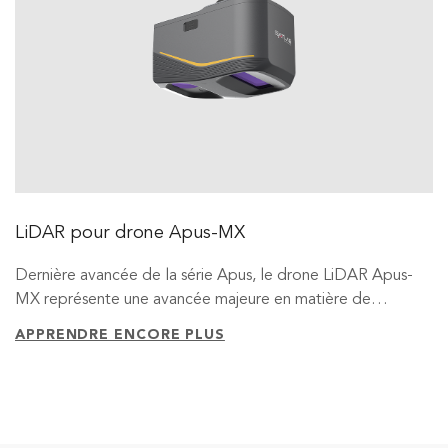
LiDAR pour drone Apus-MX
Dernière avancée de la série Apus, le drone LiDAR Apus-
MX représente une avancée majeure en matière de
précision et d'efficacité de la topographie aérienne. Conçu
APPRENDRE ENCORE PLUS
pour s'adapter aux terrains complexes et aux
environnements urbains présentant d'importantes variations
structurelles, l'Apus-MX optimise la productivité tout en
réduisant considérablement les temps d'exploitation. Ce
système ultra-portable intègre parfaitement un puissant