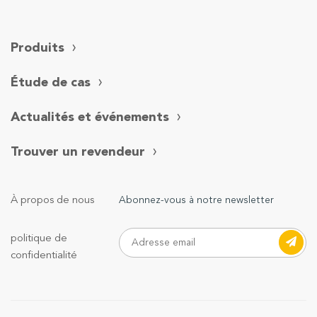
scanner laser longue portée, une centrale inertielle avancée
et une caméra orthographique RVB de qualité industrielle,
Produits
offrant une précision inégalée et établissant une nouvelle
norme industrielle.
Étude de cas
Actualités et événements
Trouver un revendeur
À propos de nous
Abonnez-vous à notre newsletter
politique de
confidentialité