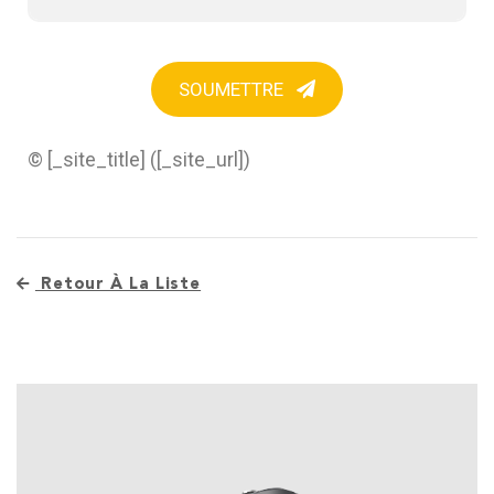
SOUMETTRE
© [_site_title] ([_site_url])
Retour À La Liste