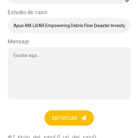
Estudio de caso:
Mensaje:
ENTREGAR
© [_título_del_sitio] ([_url_del_sitio])