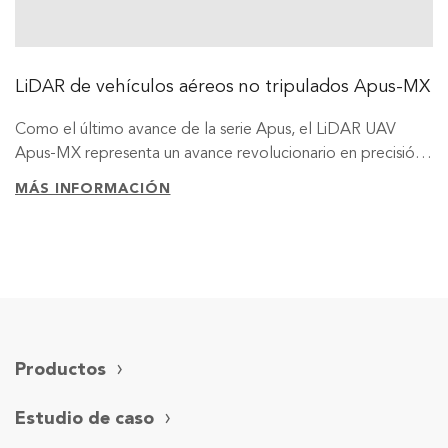
LiDAR de vehículos aéreos no tripulados Apus-MX
Como el último avance de la serie Apus, el LiDAR UAV
Apus-MX representa un avance revolucionario en precisión
y eficiencia en topografía aérea. Diseñado para abordar
MÁS INFORMACIÓN
terrenos complejos y entornos urbanos con variaciones
estructurales considerables, el Apus-MX maximiza la
productividad y reduce significativamente el tiempo de
operación. Este sistema ultraportátil integra a la perfección
un potente escáner láser de largo alcance, una IMU
avanzada y una cámara ortográfica RGB de grado industrial,
ofreciendo una precisión inigualable y estableciendo un
Productos
nuevo estándar en la industria.
Estudio de caso