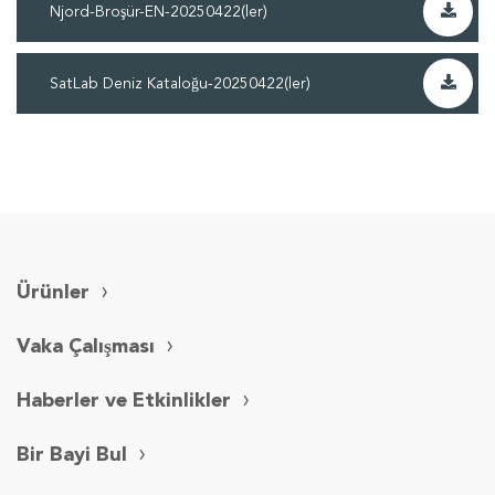
Njord-Broşür-EN-20250422(ler)
SatLab Deniz Kataloğu-20250422(ler)
Ürünler
Vaka Çalışması
Haberler ve Etkinlikler
Bir Bayi Bul