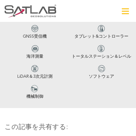
GNSS受信機
タブレット&コントローラー
海洋測量
トータルステーション＆レベル
LiDAR＆3次元計測
ソフトウェア
機械制御
この記事を共有する: