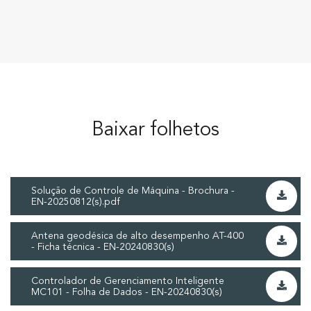
Baixar folhetos
Solução de Controle de Máquina - Brochura -
EN-20250812(s).pdf
Antena geodésica de alto desempenho AT-400
- Ficha técnica - EN-20240830(s)
Controlador de Gerenciamento Inteligente
MC101 - Folha de Dados - EN-20240830(s)