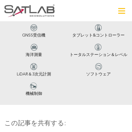
GNSS受信機
タブレット&コントローラー
海洋測量
トータルステーション＆レベル
LiDAR＆3次元計測
ソフトウェア
機械制御
この記事を共有する: