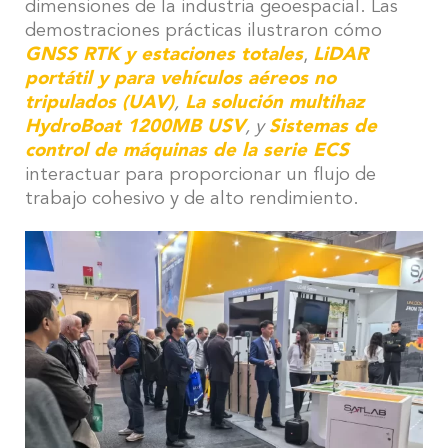
dimensiones de la industria geoespacial. Las
demostraciones prácticas ilustraron cómo
GNSS RTK y estaciones totales
,
LiDAR
portátil y para vehículos aéreos no
tripulados (UAV)
,
La solución multihaz
HydroBoat 1200MB USV
, y
Sistemas de
control de máquinas de la serie ECS
interactuar para proporcionar un flujo de
trabajo cohesivo y de alto rendimiento.