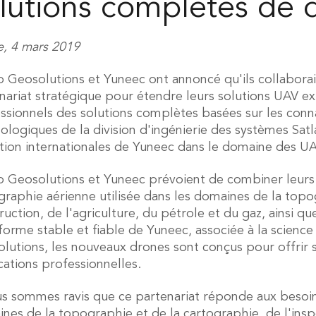
lutions complètes de 
, 4 mars 2019
b Geosolutions et Yuneec ont annoncé qu'ils collabora
nariat stratégique pour étendre leurs solutions UAV exis
ssionnels des solutions complètes basées sur les conna
ologiques de la division d'ingénierie des systèmes Satlab
tion internationales de Yuneec dans le domaine des UA
b Geosolutions et Yuneec prévoient de combiner leurs
graphie aérienne utilisée dans les domaines de la topog
ruction, de l'agriculture, du pétrole et du gaz, ainsi qu
forme stable et fiable de Yuneec, associée à la science
lutions, les nouveaux drones sont conçus pour offrir sé
cations professionnelles.
s sommes ravis que ce partenariat réponde aux besoin
nes de la topographie et de la cartographie, de l'inspe