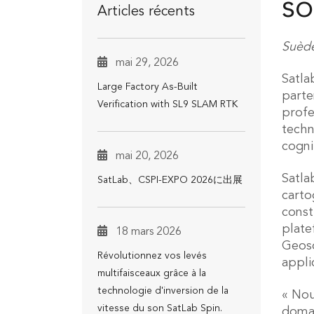
so
Articles récents
Suède
mai 29, 2026
Satla
Large Factory As-Built
parte
Verification with SL9 SLAM RTK
profe
techn
cogni
mai 20, 2026
Satla
SatLab、CSPI-EXPO 2026に出展
carto
const
plate
18 mars 2026
Geoso
Révolutionnez vos levés
appli
multifaisceaux grâce à la
technologie d'inversion de la
« Nou
vitesse du son SatLab Spin.
domai