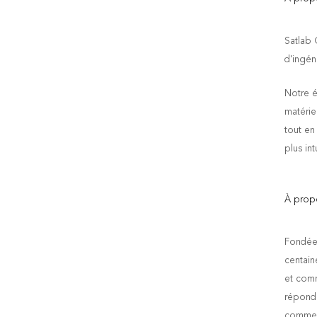
Satlab 
d'ingén
Notre é
matérie
tout en 
plus int
À prop
Fondée 
centain
et comm
répondr
commerc