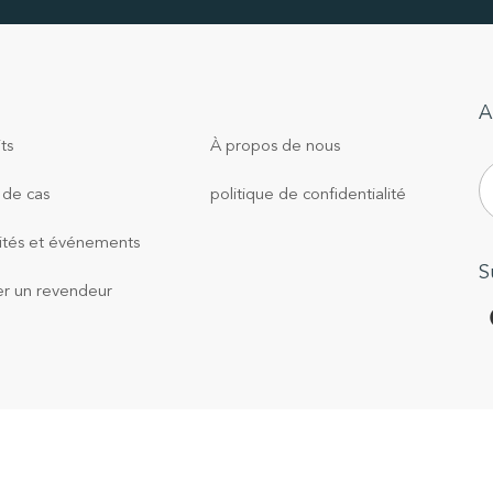
A
ts
À propos de nous
 de cas
politique de confidentialité
ités et événements
S
er un revendeur