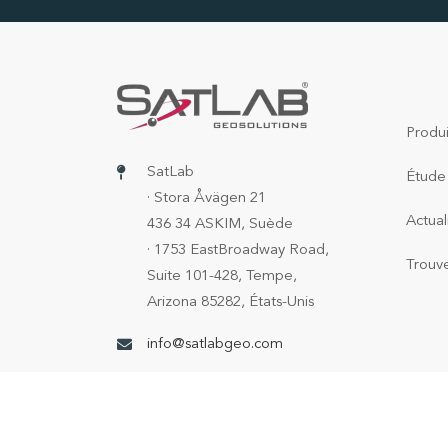
Produi
SatLab
Étude
· Stora Åvägen 21
Actual
436 34 ASKIM, Suède
· 1753 EastBroadway Road,
Trouv
Suite 101-428, Tempe,
Arizona 85282, États-Unis
info@satlabgeo.com
Copyright © 2026 SatLab. Tous droits réservés.