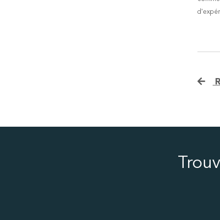
d'expér
R
Trouv