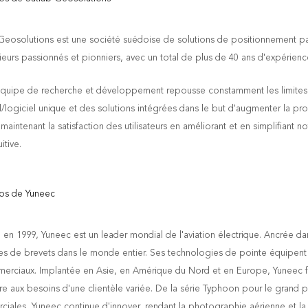
Geosolutions est une société suédoise de solutions de positionnement par
ieurs passionnés et pionniers,
avec un total de plus de 40 ans d'expérienc
quipe de recherche et développement repousse constamment les limites en 
l/logiciel unique et des solutions intégrées dans le but d'augmenter la produ
maintenant la satisfaction des utilisateurs en améliorant et en simplifiant no
uitive.
os de Yuneec
en 1999, Yuneec est un leader mondial de l'aviation électrique. Ancrée da
es de brevets dans le monde entier. Ses technologies de pointe équipent 
erciaux. Implantée en Asie, en Amérique du Nord et en Europe, Yuneec fab
e aux besoins d'une clientèle variée. De la série Typhoon pour le grand p
iales, Yuneec continue d'innover, rendant la photographie aérienne et la