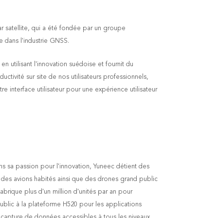
 satellite,
qui a été fondée par un groupe
e dans l'industrie GNSS.
utilisant l'innovation suédoise et fournit du
ctivité sur site de nos utilisateurs professionnels,
tre interface utilisateur pour une expérience utilisateur
ns sa passion pour l'innovation, Yuneec détient des
des avions habités ainsi que des drones grand public
rique plus d'un million d'unités par an pour
ublic à la plateforme H520 pour les applications
 capture de données accessibles à tous les niveaux