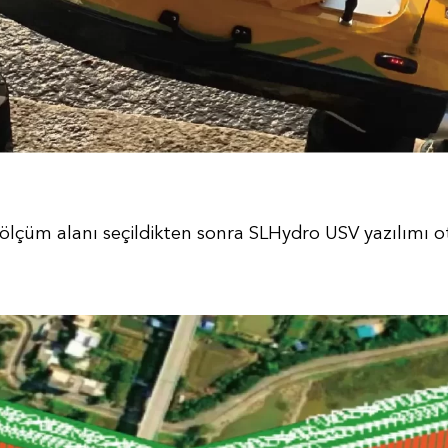
ölçüm alanı seçildikten sonra SLHydro USV yazılımı o