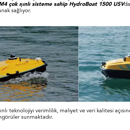
4 çok ışınlı sisteme sahip HydroBoat 1500 USV
da
nak sağlıyor.
şınlı teknolojiyi verimlilik, maliyet ve veri kalitesi açıs
 öngörüler sunmaktadır.