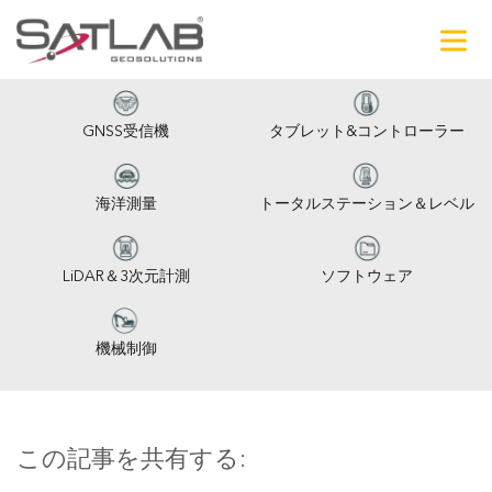
GNSS受信機
タブレット&コントローラー
海洋測量
トータルステーション＆レベル
LiDAR＆3次元計測
ソフトウェア
機械制御
この記事を共有する: