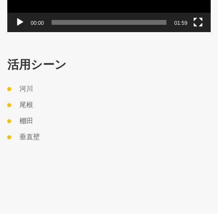
00:00
01:59
活用シーン
河川
尾根
棚田
垂直壁