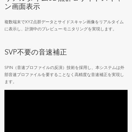
ン画面表示
複数端末でXYZ点群データとサイドスキャン画像をリアルタイム
に表示し、計測中のプレビュー·モニタリングを実現します。
SVP不要の音速補正
SPIN（音速プロファイルの反演）技術を採用し、本システムは外
部音速プロファイルを要することなく高精度な音速補正を実現し
ます。
動
画
プ
レ
イ
ヤ
ー