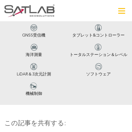
GNSS受信機
タブレット&コントローラー
海洋測量
トータルステーション＆レベル
LiDAR＆3次元計測
ソフトウェア
機械制御
この記事を共有する: