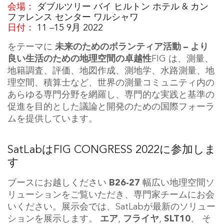
会場：
ダブルツリー バイ ヒルトン ホテル & カン
ファレンス センター ワルシャワ
日付：
1
1
–
15
9月
2022
をテーマに
未来のためのボランティア活動 – より
良い生活のための地理空間の卓越性
FIG は、測量、
地籍調査、評価、地図作成、測地学、水路測量、地
理空間、積算士など、世界の測量コミュニティ内の
あらゆる専門分野を網羅し、専門的な実践と基準の
促進を目的とした議論と開発のための国際フォーラ
ムを提供しています。
SatLabはFIG CONGRESS 2022に参加しま
す
ブースにお越しください
B26-27
幅広い地理空間ソ
リューションをご覧いただき、専門家チームにお会
いください。展示会では、SatLabが最新のソリュー
ションを展示します。
エア
,
フライヤ
,
SLT10
、 そ